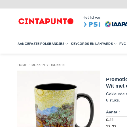
Ga
naar
inhoud
Het lid van:
AANGEPASTE POLSBANDJES
KEYCORDS EN LANYARDS
PVC
HOME
/
MOKKEN BEDRUKKEN
Promotio
Wit met 
Gekleurde m
6 stuks.
6-11
12-23