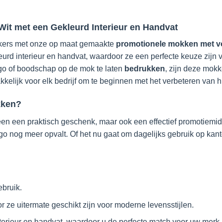
Wit met een Gekleurd Interieur en Handvat
rkers met onze op maat gemaakte
promotionele mokken met vo
urd interieur en handvat, waardoor ze een perfecte keuze zijn vo
go of boodschap op de mok te laten
bedrukken
, zijn deze mok
kelijk voor elk bedrijf om te beginnen met het verbeteren van
kken?
leen een praktisch geschenk, maar ook een effectief promotiemi
go nog meer opvalt. Of het nu gaat om dagelijks gebruik op kan
bruik.
e uitermate geschikt zijn voor moderne levensstijlen.
terieur en handvat, waardoor u de perfecte match voor uw merk 