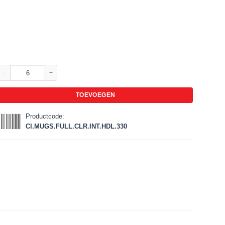
Promotionele mokken met volledige afdruk | Wit met een gekleurd interieur en h
TOEVOEGEN
Productcode:
CI.MUGS.FULL.CLR.INT.HDL.330