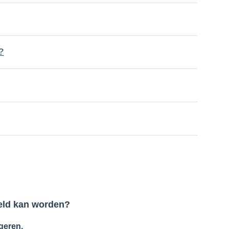
?
teld kan worden?
geren.