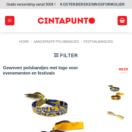
Ga
Gratis verzending vanaf 300€ !
KOSTENBEREKENINGSFORMULIER
naar
inhoud
HOME
/
AANGEPASTE POLSBANDJES
/
FESTIVALBANDJES
FILTER
Geweven polsbandjes met logo voor
MEER
evenementen en festivals