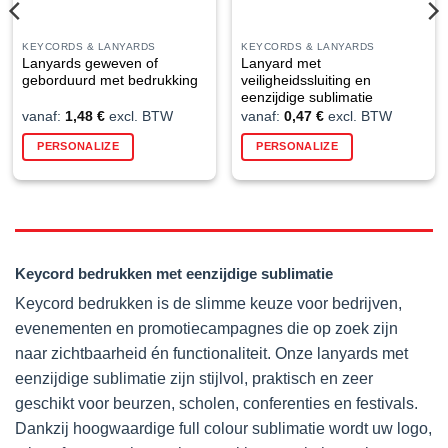
KEYCORDS & LANYARDS
KEYCORDS & LANYARDS
Lanyards geweven of
Lanyard met
geborduurd met bedrukking
veiligheidssluiting en
eenzijdige sublimatie
vanaf:
1,48
€
excl. BTW
vanaf:
0,47
€
excl. BTW
Dit
Dit
PERSONALIZE
PERSONALIZE
product
product
heeft
heeft
meerdere
meerdere
variaties.
variaties.
Deze
Deze
optie
optie
Keycord bedrukken met eenzijdige sublimatie
kan
kan
gekozen
gekozen
Keycord bedrukken is de slimme keuze voor bedrijven,
worden
worden
evenementen en promotiecampagnes die op zoek zijn
op
op
naar zichtbaarheid én functionaliteit. Onze lanyards met
de
de
eenzijdige sublimatie zijn stijlvol, praktisch en zeer
ina
productpagina
productpagin
geschikt voor beurzen, scholen, conferenties en festivals.
Dankzij hoogwaardige full colour sublimatie wordt uw logo,