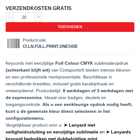
VERZENDKOSTEN GRATIS
Keycord bedrukken met eenzijdige sublimatie aantal
TOEVOEGEN
Productcode:
CI.LN.FULL.PRINT.ONESIDE
Keycords met eenzijdige
Full Colour CMYK
sublimatieopdruk
(achterkant blijft wit)
van Cintapunto® bieden intense kleuren
en een professionele merkpresentatie. Beschikbaar in
verschillende breedtes, inclusief gratis karabijnhaak en
ontwerpdienst. Productietijd:
8 werkdagen of 3 werkdagen met
de expresservice
. Ideaal voor badges, sleutels en
toegangscontrole.
Als u een eenkleurige opdruk nodig heeft,
kunt u de gewenste kleur direct selecteren in het
configuratiemenu.
Vergelijkbaar product voor u:
➤ Lanyard met
veiligheidssluiting en eenzijdige sublimatie
en
➤ Lanyards
keycord bedrukken met dubbelzijdige print