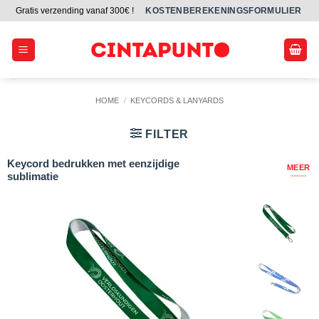
Ga
Gratis verzending vanaf 300€ !
KOSTENBEREKENINGSFORMULIER
naar
inhoud
HOME
/
KEYCORDS & LANYARDS
FILTER
Keycord bedrukken met eenzijdige
MEER
sublimatie