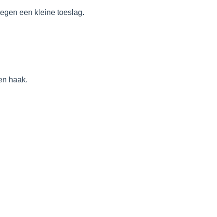
ina
productpagina
productpagina
 tegen een kleine toeslag.
en haak.