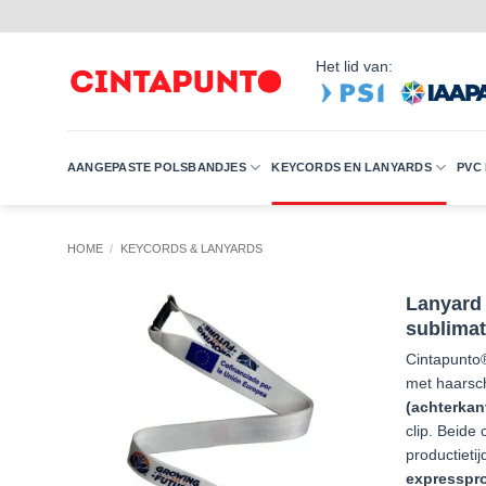
Ga
naar
inhoud
Het lid van:
AANGEPASTE POLSBANDJES
KEYCORDS EN LANYARDS
PVC
HOME
/
KEYCORDS & LANYARDS
Lanyard 
sublimat
Cintapunto®
met haars
(achterkant
clip. Beide
productieti
expresspr