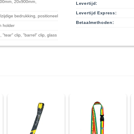
900mm, 20x900mm,
Levertijd:
Levertijd Express:
lzijdige bedrukking, positioneel
Betaalmethoden:
m holder
, "tear" clip, "barrel" clip, glass