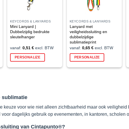
KEYCORDS & LANYARDS
KEYCORDS & LANYARDS
Mini Lanyard |
Lanyard met
Dubbelzijdig bedrukte
veiligheidssluiting en
sleutelhanger
dubbelzijdige
sublimatieprint
vanaf:
0,51
€
excl. BTW
vanaf:
0,65
€
excl. BTW
Dit
Dit
PERSONALIZE
PERSONALIZE
ct
product
product
heeft
heeft
ere
meerdere
meerdere
es.
variaties.
variaties.
Deze
Deze
optie
optie
e sublimatie
kan
kan
en
gekozen
gekozen
e keuze voor wie niet alleen zichtbaarheid maar ook veiligheid b
n
worden
worden
aal voor dagelijks gebruik op evenementen, in kantoren, scholen o
op
op
de
de
ssluiting van Cintapunto®?