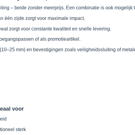
ctpagina
productpagina
productpag
ssluiting – beide zonder meerprijs. Een combinatie is ook mogelijk
an één zijde zorgt voor maximale impact.
wat zorgt voor constante kwaliteit en snelle levering.
 toegangspassen of als promotieartikel.
 (10–25 mm) en bevestigingen zoals veiligheidssluiting of metal
deaal voor
heid
ioneel sterk