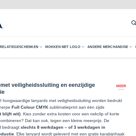
 RELATIEGESCHENKEN
MOKKEN MET LOGO
ANDERE MERCHANDISE
met veiligheidssluiting en eenzijdige
MEER
ie
 hoogwaardige lanyards met veiligheidssluiting worden bedrukt
cherpe
Full Colour CMYK
sublimatieprint aan één zijde
 blijft wit)
. Kies zonder extra kosten voor een nekclip of korte
 combineren? Dat kan ook, tegen een kleine meerprijs. De
jd bedraagt
slechts 8 werkdagen – of 3 werkdagen in
oductie
. Elke lanyard wordt geleverd met een gratis karabijnhaak