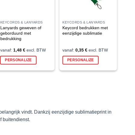
KEYCORDS & LANYARDS
KEYCORDS & LANYARDS
Lanyards geweven of
Keycord bedrukken met
geborduurd met
eenzijdige sublimatie
bedrukking
vanaf:
1,48
€
excl. BTW
vanaf:
0,35
€
excl. BTW
Dit
Dit
PERSONALIZE
PERSONALIZE
product
product
heeft
heeft
meerdere
meerdere
variaties.
variaties.
Deze
Deze
optie
optie
kan
kan
gekozen
gekozen
elangrijk vindt. Dankzij eenzijdige sublimatieprint in
worden
worden
f buitendienst.
op
op
de
de