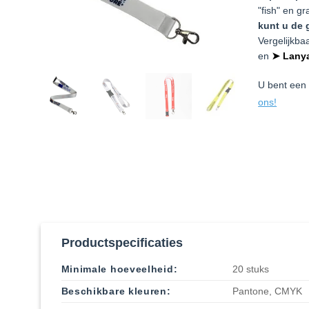
"fish" en g
kunt u de 
Vergelijkba
en
➤ Lanya
U bent een 
ons!
Productspecificaties
Minimale hoeveelheid:
20 stuks
Beschikbare kleuren:
Pantone, CMYK