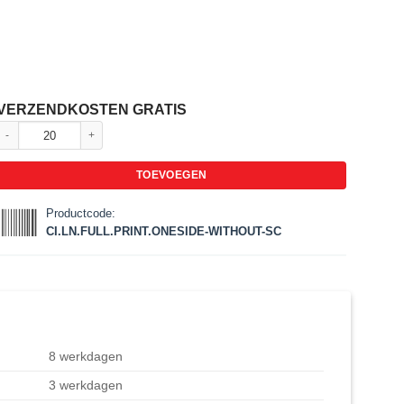
VERZENDKOSTEN GRATIS
Lanyard met veiligheidssluiting en eenzijdige sublimatie aantal
TOEVOEGEN
Productcode:
CI.LN.FULL.PRINT.ONESIDE-WITHOUT-SC
:
8 werkdagen
3 werkdagen