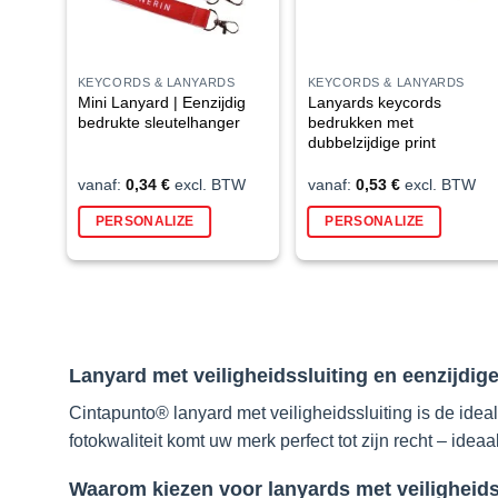
KEYCORDS & LANYARDS
KEYCORDS & LANYARDS
Mini Lanyard | Eenzijdig
Lanyards keycords
bedrukte sleutelhanger
bedrukken met
dubbelzijdige print
vanaf:
0,34
€
excl. BTW
vanaf:
0,53
€
excl. BTW
Dit
Dit
PERSONALIZE
PERSONALIZE
product
produ
heeft
heeft
meerdere
meerd
variaties.
variati
Deze
Deze
optie
optie
Lanyard met veiligheidssluiting en eenzijdig
kan
kan
gekozen
gekoz
Cintapunto® lanyard met veiligheidssluiting is de ideal
worden
worde
fotokwaliteit komt uw merk perfect tot zijn recht – ide
op
op
de
de
Waarom kiezen voor lanyards met veiligheid