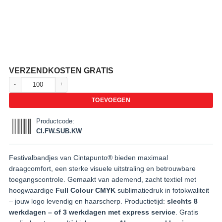
VERZENDKOSTEN GRATIS
Festivalbandjes bedrukken | Textiel polsbandjes voor evenementen aantal
TOEVOEGEN
Productcode:
CI.FW.SUB.KW
Festivalbandjes van Cintapunto® bieden maximaal
draagcomfort, een sterke visuele uitstraling en betrouwbare
toegangscontrole. Gemaakt van ademend, zacht textiel met
hoogwaardige
Full Colour CMYK
sublimatiedruk in fotokwaliteit
– jouw logo levendig en haarscherp. Productietijd:
slechts 8
werkdagen – of 3 werkdagen met express service
. Gratis