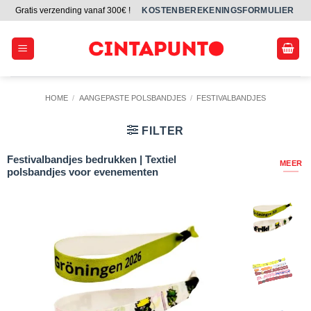
Ga
Gratis verzending vanaf 300€ !
KOSTENBEREKENINGSFORMULIER
naar
inhoud
HOME
/
AANGEPASTE POLSBANDJES
/
FESTIVALBANDJES
FILTER
Festivalbandjes bedrukken | Textiel
MEER
polsbandjes voor evenementen