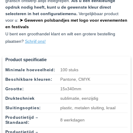
grafisch ontwerp altijd inbegrepen.
Als u een eenkleurige
opdruk nodig heeft, kunt u de gewenste kleur direct
selecteren in het configuratiemenu.
Vergelijkbaar product
voor u:
➤ Geweven polsbandjes met logo voor evenementen
en festivals
U bent een groothandel klant en wilt een grotere bestelling
plaatsen?
Schrijf ons!
Product specificatie
Minimale hoeveelheid:
100 stuks
Beschikbare kleuren:
Pantone, CMYK
Grootte:
15x340mm
Druktechniek
sublimatie, eenzijdig
Sluitingsopties:
plastic, metalen sluiting, kraal
Productietijd –
8 werkdagen
Standaard:
Productietijd –